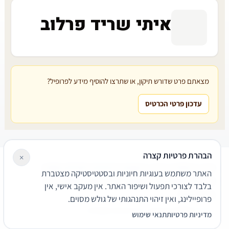
איתי שריד פרלוב
מצאתם פרט שדורש תיקון, או שתרצו להוסיף מידע לפרופיל?
עדכון פרטי הכרטיס
הבהרת פרטיות קצרה
×
עורכי דין
משרדי עורכי דין
קטגוריות
מאמרים
מילון משפטי
האתר משתמש בעוגיות חיוניות ובסטטיסטיקה מצטברת
שירותים משפטיים
דרושים
אודות
צור קשר
נגישות
פרטיות
בלבד לצורכי תפעול ושיפור האתר. אין מעקב אישי, אין
תנאי שימוש
פרופיילינג, ואין זיהוי התנהגותי של גולש מסוים.
© 2026 הפירמה. כל הזכויות שמורות.
מדיניות פרטיות
תנאי שימוש