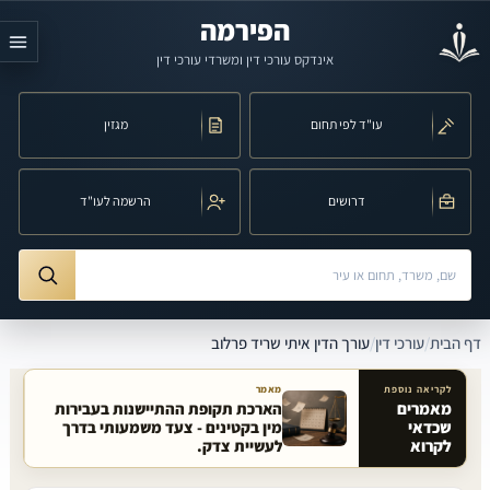
לג לתוכן הראשי
הפירמה
אינדקס עורכי דין ומשרדי עורכי דין
עו"ד לפי תחום
מגזין
דרושים
הרשמה לעו"ד
חיפוש לפי שם, משרד, תחום משפט או עיר
ורך הדין איתי שריד פרלוב
דף הבית
/
עורכי דין
/
עורך הדין איתי שריד פרלוב
לקריאה נוספת
מאמר
מאמרים
הארכת תקופת ההתיישנות בעבירות
שכדאי
מין בקטינים - צעד משמעותי בדרך
מאמרים קשורים באתר
לקרוא
לעשיית צדק.