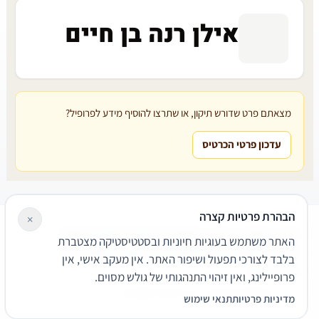
אילן רנה בן חיים
מצאתם פרט שדורש תיקון, או שתרצו להוסיף מידע לפרופיל?
עדכון פרטי הכרטיס
הבהרת פרטיות קצרה
×
עורכי דין
משרדי עורכי דין
קטגוריות
מאמרים
מילון משפטי
האתר משתמש בעוגיות חיוניות ובסטטיסטיקה מצטברת
שירותים משפטיים
דרושים
אודות
צור קשר
נגישות
פרטיות
בלבד לצורכי תפעול ושיפור האתר. אין מעקב אישי, אין
תנאי שימוש
פרופיילינג, ואין זיהוי התנהגותי של גולש מסוים.
© 2026 הפירמה. כל הזכויות שמורות.
מדיניות פרטיות
תנאי שימוש