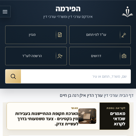
לג לתוכן הראשי
הפירמה
אינדקס עורכי דין ומשרדי עורכי דין
עו"ד לפי תחום
מגזין
דרושים
הרשמה לעו"ד
חיפוש לפי שם, משרד, תחום משפט או עיר
ורך הדין אילן רנה בן חיים
דף הבית
/
עורכי דין
/
עורך הדין אילן רנה בן חיים
לקריאה נוספת
מאמר
מאמרים
הארכת תקופת ההתיישנות בעבירות
שכדאי
מין בקטינים - צעד משמעותי בדרך
מאמרים קשורים באתר
לקרוא
לעשיית צדק.