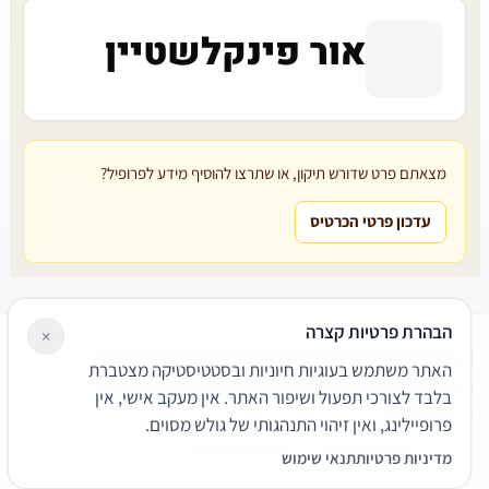
אור פינקלשטיין
מצאתם פרט שדורש תיקון, או שתרצו להוסיף מידע לפרופיל?
עדכון פרטי הכרטיס
הבהרת פרטיות קצרה
×
עורכי דין
משרדי עורכי דין
קטגוריות
מאמרים
מילון משפטי
האתר משתמש בעוגיות חיוניות ובסטטיסטיקה מצטברת
שירותים משפטיים
דרושים
אודות
צור קשר
נגישות
פרטיות
בלבד לצורכי תפעול ושיפור האתר. אין מעקב אישי, אין
תנאי שימוש
פרופיילינג, ואין זיהוי התנהגותי של גולש מסוים.
© 2026 הפירמה. כל הזכויות שמורות.
מדיניות פרטיות
תנאי שימוש