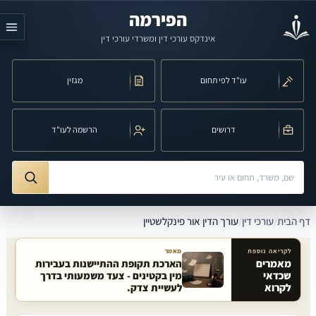
לג לתוכן הראשי
הפירמה
אינדקס עורכי דין ומשרדי עורכי דין
עו"ד לפי תחום
מגזין
דרושים
הרשמה לעו"ד
חיפוש לפי שם, משרד, תחום משפט או עיר
ורך הדין אור פינקלשטיין
דף הבית
/
עורכי דין
/
עורך הדין אור פינקלשטיין
לקריאה נוספת
מאמר
מאמרים
הארכת תקופת ההתיישנות בעבירות
שכדאי
מין בקטינים - צעד משמעותי בדרך
מאמרים קשורים באתר
לקרוא
לעשיית צדק.