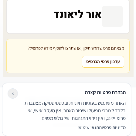
אור ליאונד
מצאתם פרט שדורש תיקון, או שתרצו להוסיף מידע לפרופיל?
עדכון פרטי הכרטיס
הבהרת פרטיות קצרה
×
עורכי דין
משרדי עורכי דין
קטגוריות
מאמרים
מילון משפטי
האתר משתמש בעוגיות חיוניות ובסטטיסטיקה מצטברת
שירותים משפטיים
דרושים
אודות
צור קשר
נגישות
פרטיות
בלבד לצורכי תפעול ושיפור האתר. אין מעקב אישי, אין
תנאי שימוש
פרופיילינג, ואין זיהוי התנהגותי של גולש מסוים.
© 2026 הפירמה. כל הזכויות שמורות.
מדיניות פרטיות
תנאי שימוש