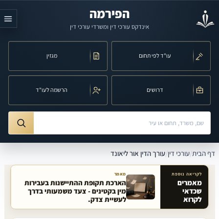
לג לתוכן הראשי
הפירמה
אינדקס עורכי דין ומשרדי עורכי דין
עו"ד לפי תחום
מגזין
דרושים
הרשמה לעו"ד
חיפוש לפי שם, משרד, תחום משפט או עיר
ורך הדין אור ליאונד
דף הבית
/
עורכי דין
/
עורך הדין אור ליאונד
לקריאה נוספת
מאמר
מאמרים
הארכת תקופת ההתיישנות בעבירות
שכדאי
מין בקטינים - צעד משמעותי בדרך
מאמרים קשורים באתר
לקרוא
לעשיית צדק.