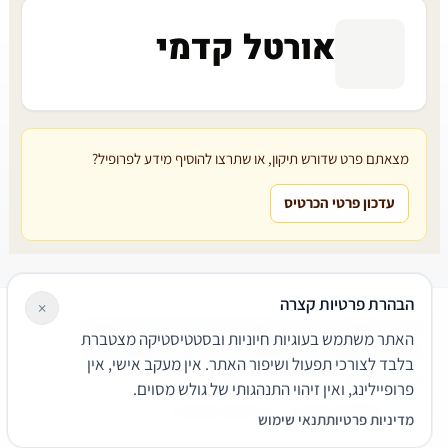
אורטל קדמי
מצאתם פרט שדורש תיקון, או שתרצו להוסיף מידע לפרופיל?
עדכון פרטי הכרטיס
הבהרת פרטיות קצרה
×
עורכי דין
משרדי עורכי דין
קטגוריות
מאמרים
מילון משפטי
האתר משתמש בעוגיות חיוניות ובסטטיסטיקה מצטברת
שירותים משפטיים
דרושים
אודות
צור קשר
נגישות
פרטיות
בלבד לצורכי תפעול ושיפור האתר. אין מעקב אישי, אין
תנאי שימוש
פרופיילינג, ואין זיהוי התנהגותי של גולש מסוים.
© 2026 הפירמה. כל הזכויות שמורות.
מדיניות פרטיות
תנאי שימוש