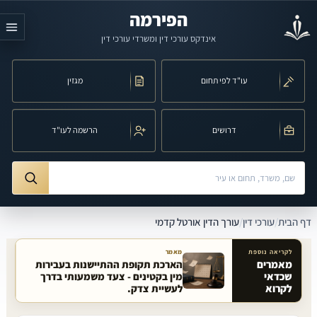
לג לתוכן הראשי
הפירמה
אינדקס עורכי דין ומשרדי עורכי דין
עו"ד לפי תחום
מגזין
דרושים
הרשמה לעו"ד
חיפוש לפי שם, משרד, תחום משפט או עיר
ורך הדין אורטל קדמי
דף הבית
/
עורכי דין
/
עורך הדין אורטל קדמי
לקריאה נוספת
מאמר
מאמרים
הארכת תקופת ההתיישנות בעבירות
שכדאי
מין בקטינים - צעד משמעותי בדרך
מאמרים קשורים באתר
לקרוא
לעשיית צדק.