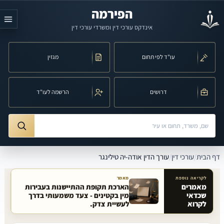
לג לתוכן הראשי
הפירמה
אינדקס עורכי דין ומשרדי עורכי דין
עו"ד לפי תחום
מגזין
דרושים
הרשמה לעו"ד
חיפוש לפי שם, משרד, תחום משפט או עיר
ורך הדין אודה-יה טילינגר
דף הבית
/
עורכי דין
/
עורך הדין אודה-יה טילינגר
לקריאה נוספת
מאמר
מאמרים
הארכת תקופת ההתיישנות בעבירות
שכדאי
מין בקטינים - צעד משמעותי בדרך
מאמרים קשורים באתר
לקרוא
לעשיית צדק.