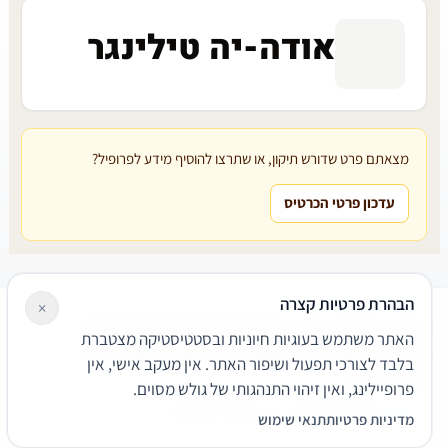
אודה-יה טילינגר
מצאתם פרט שדורש תיקון, או שתרצו להוסיף מידע לפרופיל?
עדכון פרטי הכרטיס
הבהרת פרטיות קצרה
×
עורכי דין
משרדי עורכי דין
קטגוריות
מאמרים
מילון משפטי
האתר משתמש בעוגיות חיוניות ובסטטיסטיקה מצטברת
שירותים משפטיים
דרושים
אודות
צור קשר
נגישות
פרטיות
בלבד לצורכי תפעול ושיפור האתר. אין מעקב אישי, אין
תנאי שימוש
פרופיילינג, ואין זיהוי התנהגותי של גולש מסוים.
© 2026 הפירמה. כל הזכויות שמורות.
מדיניות פרטיות
תנאי שימוש