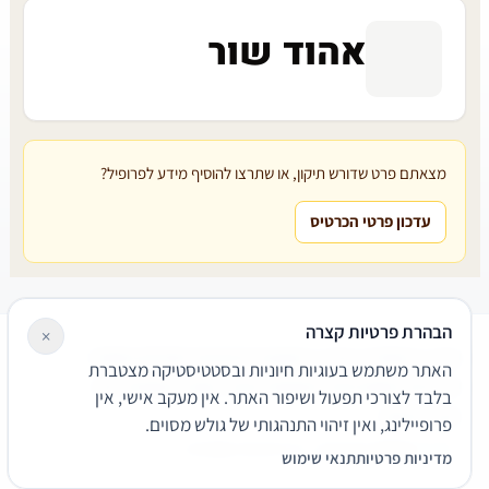
אהוד שור
מצאתם פרט שדורש תיקון, או שתרצו להוסיף מידע לפרופיל?
עדכון פרטי הכרטיס
הבהרת פרטיות קצרה
×
עורכי דין
משרדי עורכי דין
קטגוריות
מאמרים
מילון משפטי
האתר משתמש בעוגיות חיוניות ובסטטיסטיקה מצטברת
שירותים משפטיים
דרושים
אודות
צור קשר
נגישות
פרטיות
בלבד לצורכי תפעול ושיפור האתר. אין מעקב אישי, אין
תנאי שימוש
פרופיילינג, ואין זיהוי התנהגותי של גולש מסוים.
© 2026 הפירמה. כל הזכויות שמורות.
מדיניות פרטיות
תנאי שימוש