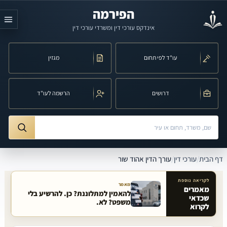
לג לתוכן הראשי
הפירמה
אינדקס עורכי דין ומשרדי עורכי דין
עו"ד לפי תחום
מגזין
דרושים
הרשמה לעו"ד
חיפוש לפי שם, משרד, תחום משפט או עיר
ורך הדין אהוד שור
דף הבית
/
עורכי דין
/
עורך הדין אהוד שור
לקריאה נוספת
מאמר
מאמרים
להאמין למתלוננת? כן. להרשיע בלי
שכדאי
מאמרים קשורים באתר
משפט? לא.
לקרוא