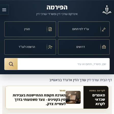
לג לתוכן הראשי
הפירמה
אינדקס עורכי דין ומשרדי עורכי דין
עו"ד לפי תחום
מגזין
דרושים
הרשמה לעו"ד
חיפוש לפי שם, משרד, תחום משפט או עיר
ורך הדין אדגרד בניאגוייב
דף הבית
/
עורכי דין
/
עורך הדין אדגרד בניאגוייב
לקריאה נוספת
מאמר
מאמרים
הארכת תקופת ההתיישנות בעבירות
שכדאי
מין בקטינים - צעד משמעותי בדרך
מאמרים קשורים באתר
לקרוא
לעשיית צדק.