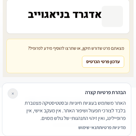
אדגרד בניאגוייב
מצאתם פרט שדורש תיקון, או שתרצו להוסיף מידע לפרופיל?
עדכון פרטי הכרטיס
הבהרת פרטיות קצרה
×
עורכי דין
משרדי עורכי דין
קטגוריות
מאמרים
מילון משפטי
האתר משתמש בעוגיות חיוניות ובסטטיסטיקה מצטברת
שירותים משפטיים
דרושים
אודות
צור קשר
נגישות
פרטיות
בלבד לצורכי תפעול ושיפור האתר. אין מעקב אישי, אין
תנאי שימוש
פרופיילינג, ואין זיהוי התנהגותי של גולש מסוים.
© 2026 הפירמה. כל הזכויות שמורות.
מדיניות פרטיות
תנאי שימוש