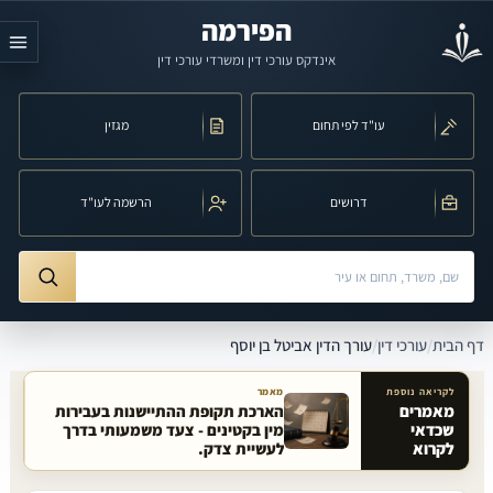
לג לתוכן הראשי
הפירמה
אינדקס עורכי דין ומשרדי עורכי דין
עו"ד לפי תחום
מגזין
דרושים
הרשמה לעו"ד
חיפוש לפי שם, משרד, תחום משפט או עיר
ורך הדין אביטל בן יוסף
דף הבית
/
עורכי דין
/
עורך הדין אביטל בן יוסף
לקריאה נוספת
מאמר
מאמרים
הארכת תקופת ההתיישנות בעבירות
שכדאי
מין בקטינים - צעד משמעותי בדרך
מאמרים קשורים באתר
לקרוא
לעשיית צדק.