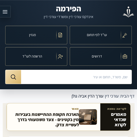
לג לתוכן הראשי
הפירמה
אינדקס עורכי דין ומשרדי עורכי דין
עו"ד לפי תחום
מגזין
דרושים
הרשמה לעו"ד
חיפוש לפי שם, משרד, תחום משפט או עיר
ורך הדין אביה גולן
דף הבית
/
עורכי דין
/
עורך הדין אביה גולן
לקריאה נוספת
מאמר
מאמרים
הארכת תקופת ההתיישנות בעבירות
שכדאי
מין בקטינים - צעד משמעותי בדרך
מאמרים קשורים באתר
לקרוא
לעשיית צדק.