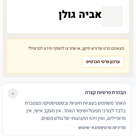
אביה גולן
מצאתם פרט שדורש תיקון, או שתרצו להוסיף מידע לפרופיל?
עדכון פרטי הכרטיס
הבהרת פרטיות קצרה
×
עורכי דין
משרדי עורכי דין
קטגוריות
מאמרים
מילון משפטי
האתר משתמש בעוגיות חיוניות ובסטטיסטיקה מצטברת
שירותים משפטיים
דרושים
אודות
צור קשר
נגישות
פרטיות
בלבד לצורכי תפעול ושיפור האתר. אין מעקב אישי, אין
תנאי שימוש
פרופיילינג, ואין זיהוי התנהגותי של גולש מסוים.
© 2026 הפירמה. כל הזכויות שמורות.
מדיניות פרטיות
תנאי שימוש