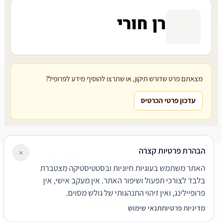
רן חורי
מצאתם פרט שדורש תיקון, או שתרצו להוסיף מידע לפרופיל?
עדכון פרטי הכרטיס
הבהרת פרטיות קצרה
×
עורכי דין
משרדי עורכי דין
קטגוריות
מאמרים
מילון משפטי
האתר משתמש בעוגיות חיוניות ובסטטיסטיקה מצטברת
שירותים משפטיים
דרושים
אודות
צור קשר
נגישות
פרטיות
בלבד לצורכי תפעול ושיפור האתר. אין מעקב אישי, אין
תנאי שימוש
פרופיילינג, ואין זיהוי התנהגותי של גולש מסוים.
© 2026 הפירמה. כל הזכויות שמורות.
מדיניות פרטיות
תנאי שימוש