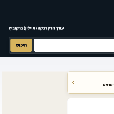
עורך הדין רבקה (איילין) ברקוביץ
חיפוש
ר מראש