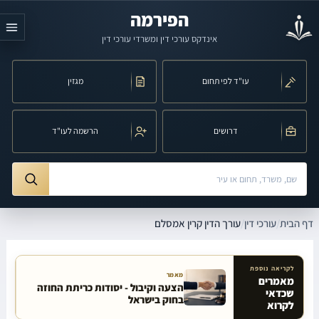
לג לתוכן הראשי
הפירמה
אינדקס עורכי דין ומשרדי עורכי דין
עו"ד לפי תחום
מגזין
דרושים
הרשמה לעו"ד
חיפוש לפי שם, משרד, תחום משפט או עיר
ורך הדין קרין אמסלם
דף הבית
/
עורכי דין
/
עורך הדין קרין אמסלם
לקריאה נוספת
מאמר
מאמרים
הצעה וקיבול - יסודות כריתת החוזה
שכדאי
מאמרים קשורים באתר
בחוק בישראל
לקרוא