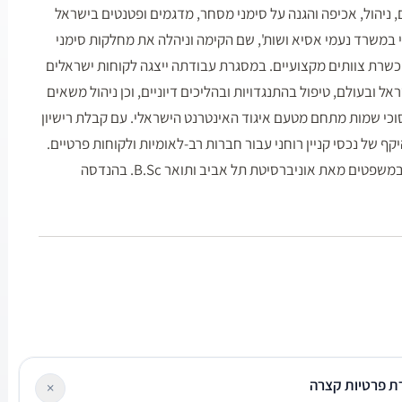
ם, ניהול, אכיפה והגנה על סימני מסחר, מדגמים ופטנטים בישראל
י במשרד נעמי אסיא ושות', שם הקימה וניהלה את מחלקות סימני
הכשרת צוותים מקצועיים. במסגרת עבודתה ייצגה לקוחות ישראלים
ראל ובעולם, טיפול בהתנגדויות ובהליכים דיוניים, וכן ניהול משאים
כי שמות מתחם מטעם איגוד האינטרנט הישראלי. עם קבלת רישיון
ף של נכסי קניין רוחני עבור חברות רב-לאומיות ולקוחות פרטיים.
כיום מעניקה ייעוץ משפטי מקיף בתחום זה ללקוחות מסחריים ופרטיים. השכלתה כוללת תואר LL.B. במשפטים מאת אוניברסיטת תל אביב ותואר B.Sc. בהנדסה
ת פרטיות קצרה
×