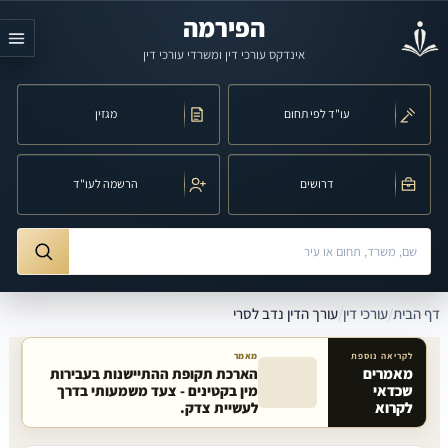
לג לתוכן הראשי
הפירמה
אינדקס עורכי דין ומשרדי עורכי דין
עו"ד לפי תחום
מגזין
דרושים
הרשמה לעו"ד
חיפוש לפי שם, משרד, תחום משפט או עיר
ורך הדין נדב לסרי
דף הבית
/
עורכי דין
/
עורך הדין נדב לסרי
לקריאה נוספת
מאמר
מאמרים
הארכת תקופת ההתיישנות בעבירות
שכדאי
מין בקטינים - צעד משמעותי בדרך
מאמרים קשורים באתר
לקרוא
לעשיית צדק.