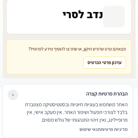
נדב לסרי
מצאתם פרט שדורש תיקון, או שתרצו להוסיף מידע לפרופיל?
עדכון פרטי הכרטיס
הבהרת פרטיות קצרה
×
עורכי דין
משרדי עורכי דין
קטגוריות
מאמרים
מילון משפטי
האתר משתמש בעוגיות חיוניות ובסטטיסטיקה מצטברת
שירותים משפטיים
דרושים
אודות
צור קשר
נגישות
פרטיות
בלבד לצורכי תפעול ושיפור האתר. אין מעקב אישי, אין
תנאי שימוש
פרופיילינג, ואין זיהוי התנהגותי של גולש מסוים.
© 2026 הפירמה. כל הזכויות שמורות.
מדיניות פרטיות
תנאי שימוש