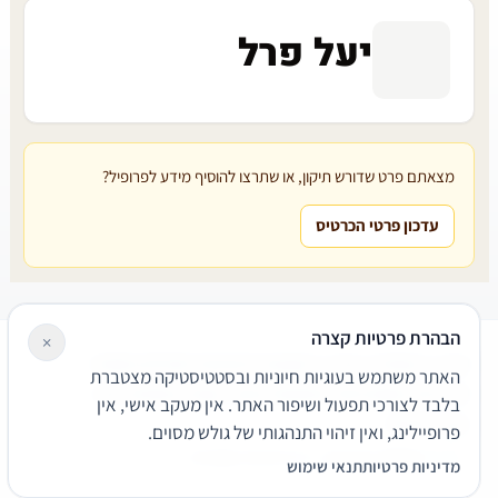
יעל פרל
מצאתם פרט שדורש תיקון, או שתרצו להוסיף מידע לפרופיל?
עדכון פרטי הכרטיס
הבהרת פרטיות קצרה
×
עורכי דין
משרדי עורכי דין
קטגוריות
מאמרים
מילון משפטי
האתר משתמש בעוגיות חיוניות ובסטטיסטיקה מצטברת
שירותים משפטיים
דרושים
אודות
צור קשר
נגישות
פרטיות
בלבד לצורכי תפעול ושיפור האתר. אין מעקב אישי, אין
תנאי שימוש
פרופיילינג, ואין זיהוי התנהגותי של גולש מסוים.
© 2026 הפירמה. כל הזכויות שמורות.
מדיניות פרטיות
תנאי שימוש