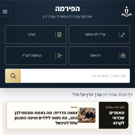
לג לתוכן הראשי
הפירמה
אינדקס עורכי דין ומשרדי עורכי דין
עו"ד לפי תחום
מגזין
דרושים
הרשמה לעו"ד
חיפוש לפי שם, משרד, תחום משפט או עיר
ורך הדין יעל פרל
דף הבית
/
עורכי דין
/
עורך הדין יעל פרל
לקריאה נוספת
מאמר
מאמרים
צוואה הדדית: מה באמת מובטח לבן
שכדאי
הזוג, מה נשאר לילדים ואיפה התכנון
מאמרים קשורים באתר
לקרוא
עלול להיכשל