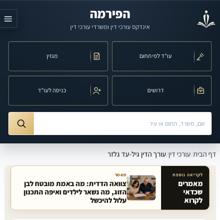
לג לתוכן הראשי
הפירמה
אינדקס עורכי דין ומשרדי עורכי דין
עו"ד לפי תחום
מגזין
דרושים
כניסה לעו"ד
חיפוש לפי שם, משרד, תחום משפט או עיר
ורך הדין גיל-עד גלזר
דף הבית
/
עורכי דין
/
עורך הדין גיל-עד גלזר
לקריאה נוספת
מאמר
מאמרים
צוואה הדדית: מה באמת מובטח לבן
שכדאי
הזוג, מה נשאר לילדים ואיפה התכנון
מאמרים קשורים באתר
לקרוא
עלול להיכשל