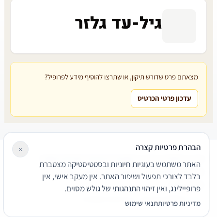
גיל-עד גלזר
מצאתם פרט שדורש תיקון, או שתרצו להוסיף מידע לפרופיל?
עדכון פרטי הכרטיס
הבהרת פרטיות קצרה
×
עורכי דין
משרדי עורכי דין
קטגוריות
מאמרים
מילון משפטי
האתר משתמש בעוגיות חיוניות ובסטטיסטיקה מצטברת
שירותים משפטיים
דרושים
אודות
צור קשר
נגישות
פרטיות
בלבד לצורכי תפעול ושיפור האתר. אין מעקב אישי, אין
תנאי שימוש
פרופיילינג, ואין זיהוי התנהגותי של גולש מסוים.
© 2026 הפירמה. כל הזכויות שמורות.
מדיניות פרטיות
תנאי שימוש