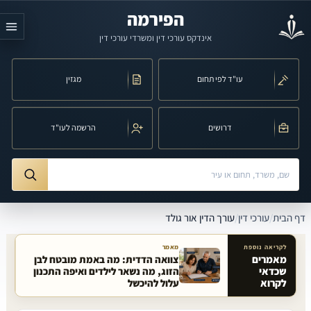
לג לתוכן הראשי
הפירמה
אינדקס עורכי דין ומשרדי עורכי דין
עו"ד לפי תחום
מגזין
דרושים
הרשמה לעו"ד
חיפוש לפי שם, משרד, תחום משפט או עיר
ורך הדין אור גולד
דף הבית
/
עורכי דין
/
עורך הדין אור גולד
לקריאה נוספת
מאמר
מאמרים
צוואה הדדית: מה באמת מובטח לבן
שכדאי
הזוג, מה נשאר לילדים ואיפה התכנון
מאמרים קשורים באתר
לקרוא
עלול להיכשל