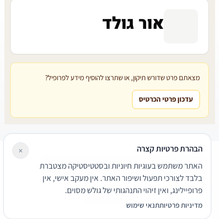
אור גולד
מצאתם פרט שדורש תיקון, או שתרצו להוסיף מידע לפרופיל?
עדכון פרטי הכרטיס
הבהרת פרטיות קצרה
×
עורכי דין
משרדי עורכי דין
קטגוריות
מאמרים
מילון משפטי
האתר משתמש בעוגיות חיוניות ובסטטיסטיקה מצטברת
שירותים משפטיים
דרושים
אודות
צור קשר
נגישות
פרטיות
בלבד לצורכי תפעול ושיפור האתר. אין מעקב אישי, אין
תנאי שימוש
פרופיילינג, ואין זיהוי התנהגותי של גולש מסוים.
© 2026 הפירמה. כל הזכויות שמורות.
מדיניות פרטיות
תנאי שימוש