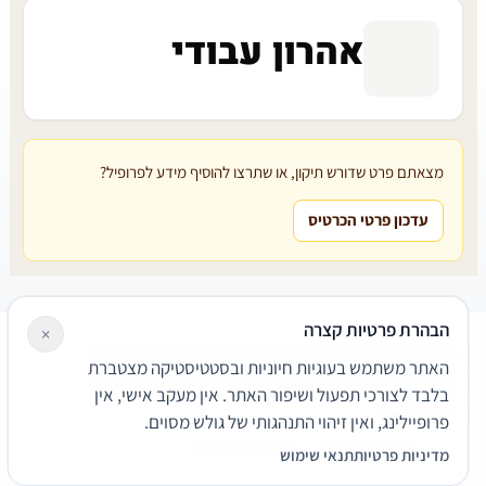
אהרון עבודי
מצאתם פרט שדורש תיקון, או שתרצו להוסיף מידע לפרופיל?
עדכון פרטי הכרטיס
הבהרת פרטיות קצרה
×
עורכי דין
משרדי עורכי דין
קטגוריות
מאמרים
מילון משפטי
האתר משתמש בעוגיות חיוניות ובסטטיסטיקה מצטברת
שירותים משפטיים
דרושים
אודות
צור קשר
נגישות
פרטיות
בלבד לצורכי תפעול ושיפור האתר. אין מעקב אישי, אין
תנאי שימוש
פרופיילינג, ואין זיהוי התנהגותי של גולש מסוים.
© 2026 הפירמה. כל הזכויות שמורות.
מדיניות פרטיות
תנאי שימוש