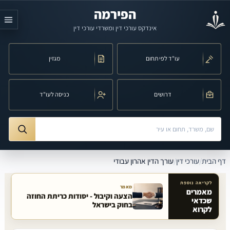
לג לתוכן הראשי
הפירמה
אינדקס עורכי דין ומשרדי עורכי דין
עו"ד לפי תחום
מגזין
דרושים
כניסה לעו"ד
חיפוש לפי שם, משרד, תחום משפט או עיר
ורך הדין אהרון עבודי
דף הבית
/
עורכי דין
/
עורך הדין אהרון עבודי
לקריאה נוספת
מאמר
מאמרים
הצעה וקיבול - יסודות כריתת החוזה
שכדאי
מאמרים קשורים באתר
בחוק בישראל
לקרוא