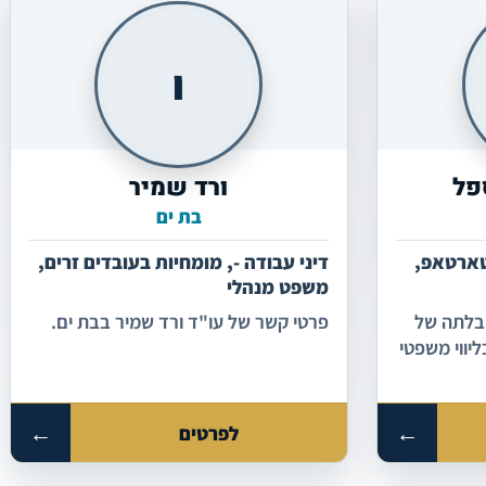
ו
פל
ורד שמיר
בת ים
סטארטאפ,
דיני עבודה -, מומחיות בעובדים זרים,
משפט מנהלי
NK Commer בהובלתה של
פרטי קשר של עו"ד ורד שמיר בבת ים.
יווי משפטי
וס הון
חוזים
ילים
←
←
לפרטים
הייטק
מוכרות החל מ- 2010 והשיג מעל 1200+