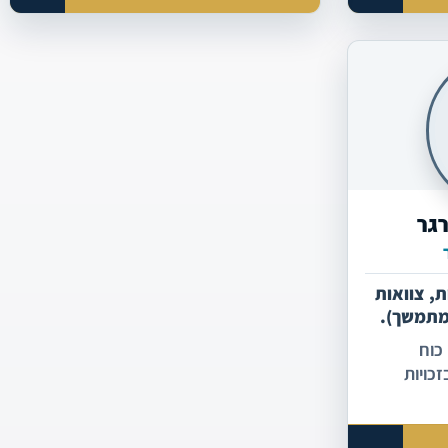
גר
ת, צוואות
 מתמשך).
ון מתמחה
 כוח
כויות
ירות.
ת פתוחה
בטוחים