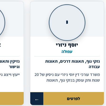
י
יוסף ניזרי
א
עפולה
נזקי גוף, תאונות דרכים, תאונות
נזיקין ותאונ
עבודה
וגישור
משרד עורכי דין יוסי ניזרי עם ניסיון של 20
ייעוץ וייצוג ג
שנות ותק עוסק בנזקי גוף, תאונות
דרכים, תאונות עבודה, משרד הבטחון,
ביטוח לאומי, חדלות פירעון , דיני עבודה
ומשפט אזרחי כללי
←
לפרטים
ל