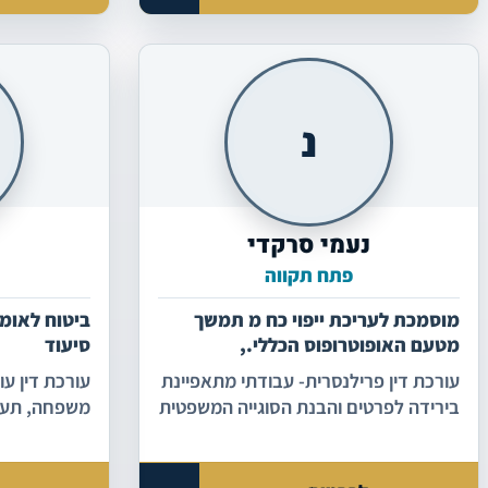
נ
נעמי סרקדי
פתח תקווה
מוסמכת לעריכת ייפוי כח מ תמשך
ביטוח לאומי 
מטעם האופוטרופוס הכללי.,
סיעוד
השתלמות והכשרה מקיפה בתחום
עורכת דין פרילנסרית- עבודתי מתאפיינת
עורכת דין ע
תעבורה מינהלי.
בירידה לפרטים והבנת הסוגייה המשפטית
משפחה, תעבו
לעומק ובהתאמה בניית אסטרטגיה
לאומי.
אישית ומדוייקת לכל לקוח , כאשר הדגש
ניתן על שמירת אינטרס הלקוח ושימתו