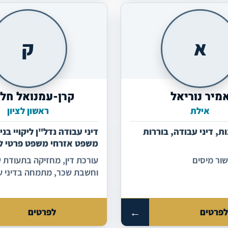
עסקאות גיוס מוצלחות.
א
ק
מיר נוריאל
קרן-עמנואל חל
אילת
ראשון לציון
ות, דיני עבודה, בוררות
דיני עבודה נדל"ן ליקויי בני
משפט אזרחי משפט פרטי לי
ניהול סכסוכים בבית המשפ
ישור מיסים
עורכת דין, מחזיקה בתעודת 
וחשבת שכר, מתמחה בדיני ע
משפט אזרחי פרטי, ליקויי בניה
←
פרטים
לפרטים