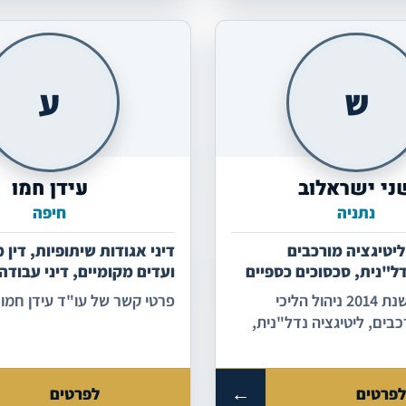
ש
ע
ני ישראלוב
עידן חמו
נתניה
חיפה
 ליטיגציה מורכבים
דיני אגודות שיתופיות, דין מ
דל"נית, סכסוכים כספיים
ועדים מקומיים, דיני עבודה
אכיפת הסכמים
עורכת דין משנת 2014 ניהול הליכי
פרטי קשר של עו"ד עידן חמו 
כבים, ליטיגציה נדל"נית,
, הפרות הסכמים, עיכובים
קות כספיות-חוזיות, דיני
הרע, גביית חובות
←
פרטים
לפרטים