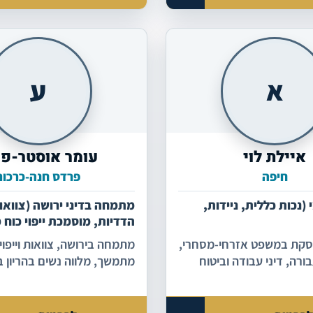
א
ע
איילת לוי
עומר אוסטר-פר
חיפה
פרדס חנה-כרכור
(נכות כללית, ניידות,
מתמחה בדיני ירושה (צוואו
הדדיות, מוסמכת ייפוי כוח
מתמחה בזכויות נשים בהרי
וסקת במשפט אזרחי-מסחרי,
מתמחה בירושה, צוואות וייפוי
בדיני נדלן
רה, דיני עבודה וביטוח
מתמשך, מלווה נשים בהריון בז
תעסוקתיות וברכישה/ מכרת ד
מאמינה בליווי אישי ובתקשור
שמאפשרת ללקוחות להרגיש 