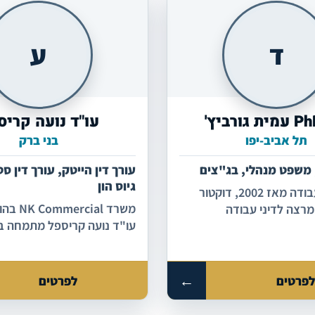
ד
ע
עו"ד נועה קריס
תל אביב-יפו
בני ברק
 משפט מנהלי, בג"צים
עורך דין הייטק, עורך דין 
גיוס הון
עו"ד לדיני עבודה מאז 2002, דוקטור
משרד cial
מרצה לדיני עבודה
עו"ד נועה קריספל מתמחה בל
בן גוריון ובאוניברסיטה
לסטארטאפים וחברות הזנק, גי
ממשקיעים, הסכמי מייסדים, 
מסחריים ועוד. המשרד מהמוב
←
פרטים
לפרטים
בארץ, מייצג בהצלחה חברות 