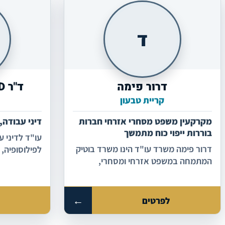
ד
דרור פימה
ד"ר PhD עמית גורביץ'
קריית טבעון
מקרקעין משפט מסחרי אזרחי חברות
דיני עבודה,
בוררות ייפוי כוח מתמשך
דרור פימה משרד עו"ד הינו משרד בוטיק
לפילוסופיה, 
המתמחה במשפט אזרחי ומסחרי,
באוניברסיטת 
מקרקעין, דיני חברות דיני עבודה , נזיקין
הפתוחה
ובוררויות.
←
לפרטים
ל