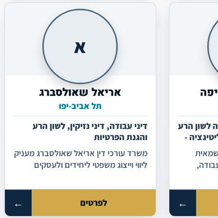
א
יפה
אריאל שאולסברג
תל אביב-יפו
ה לשון הרע
דיני עבודה, דיני נזיקין, לשון הרע
טיגציה -
והגנת הפרטיות
ט
שמאית
משרד עורכי דין אריאל שאולסברג מעניק
בודה,
ליווי וייצוג משפטי ליחידים ולעסקים
 ונזיקין
בתחומי דיני עבודה, נזיקין, לשון הרע,
חוזים מסחריים, מקרקעין, צוואות וירושות
וייפוי כוח מתמשך, במקצועיות וביחס
←
←
לפרטים
אישי.