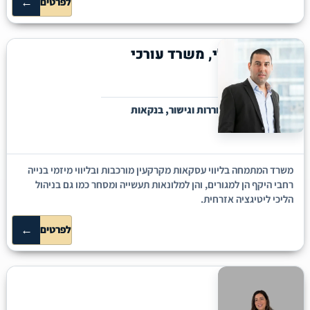
←
לפרטים
מאור ישראלי, משרד עורכי
דין ונוטריון
פתח תקווה
נדל״ן ומקרקעין, בוררות וגישור, בנקאות
ומימון
משרד המתמחה בליווי עסקאות מקרקעין מורכבות ובליווי מיזמי בנייה
רחבי היקף הן למגורים, והן למלונאות תעשייה ומסחר כמו גם בניהול
הליכי ליטיגציה אזרחית.
←
לפרטים
חן הרוש
אשדוד