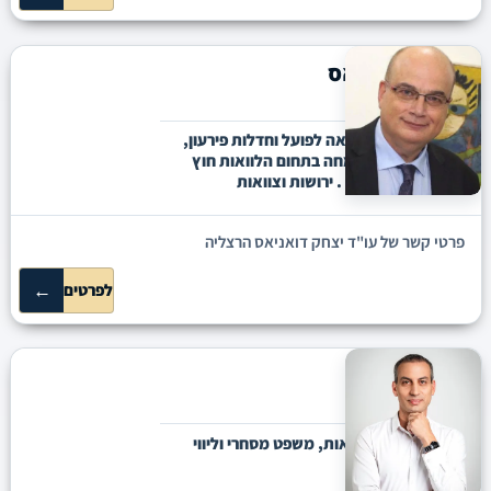
יצחק דואניאס
הרצליה
אזרחי מסחרי, הוצאה לפועל וחדלות פירעון,
תביעות בנקים מומחה בתחום הלוואות חוץ
בנקאיות ובנקאיות . ירושות וצוואות
פרטי קשר של עו"ד יצחק דואניאס הרצליה
←
לפרטים
אבירם סרדס
פריסה ארצית
נדל"ן, מימון ובנקאות, משפט מסחרי וליווי
משקיעים