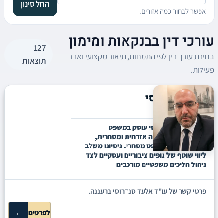
החל סינון
אפשר לבחור כמה אזורים.
עורכי דין בבנקאות ומימון
127
בחירת עורך דין לפי התמחות, תיאור מקצועי ואזור
תוצאות
פעילות.
אלעד סנדרוסי
רעננה
עו"ד אלעד סנדרוסי עוסק במשפט
מוניציפלי, ליטיגציה אזרחית ומסחרית,
חדלות פירעון ומשפט מסחרי. ניסיונו משלב
ליווי שוטף של גופים ציבוריים ועסקיים לצד
ניהול הליכים משפטיים מורכבים
פרטי קשר של עו"ד אלעד סנדרוסי ברעננה.
←
לפרטים