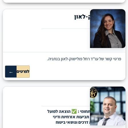
רחל פולישוק-לאון
נתניה
בנקאות ומימון
פרטי קשר של עו"ד רחל פולישוק-לאון בנתניה.
←
לפרטים
פאדי חלבי
דאלית אל-כרמל
המשרד מתמחה בתחומי : ✅️ הוצאה לפועל
וחדלות פירעון. ✅️ תביעות אזרחיות ודיני
עבודה. ✅️ תאונות דרכים ונושאי ביטוח