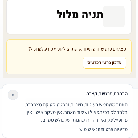
תניה מלול
מצאתם פרט שדורש תיקון, או שתרצו להוסיף מידע לפרופיל?
עדכון פרטי הכרטיס
הבהרת פרטיות קצרה
×
עורכי דין
משרדי עורכי דין
קטגוריות
מאמרים
מילון משפטי
האתר משתמש בעוגיות חיוניות ובסטטיסטיקה מצטברת
שירותים משפטיים
דרושים
אודות
צור קשר
נגישות
פרטיות
בלבד לצורכי תפעול ושיפור האתר. אין מעקב אישי, אין
תנאי שימוש
פרופיילינג, ואין זיהוי התנהגותי של גולש מסוים.
© 2026 הפירמה. כל הזכויות שמורות.
מדיניות פרטיות
תנאי שימוש