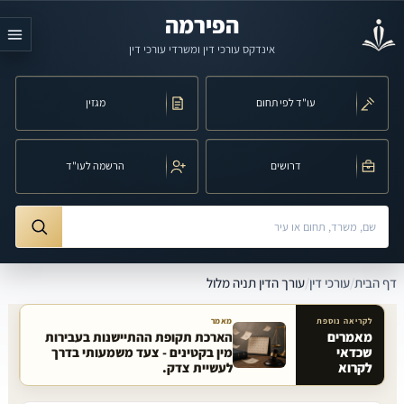
לג לתוכן הראשי
הפירמה
אינדקס עורכי דין ומשרדי עורכי דין
עו"ד לפי תחום
מגזין
דרושים
הרשמה לעו"ד
חיפוש לפי שם, משרד, תחום משפט או עיר
ורך הדין תניה מלול
דף הבית
/
עורכי דין
/
עורך הדין תניה מלול
לקריאה נוספת
מאמר
מאמרים
הארכת תקופת ההתיישנות בעבירות
שכדאי
מין בקטינים - צעד משמעותי בדרך
מאמרים קשורים באתר
לקרוא
לעשיית צדק.