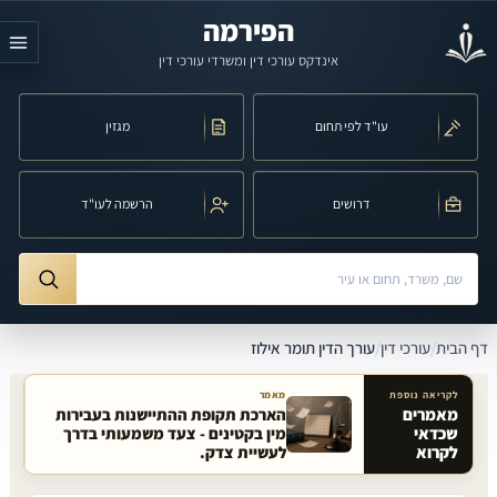
לג לתוכן הראשי
הפירמה
אינדקס עורכי דין ומשרדי עורכי דין
עו"ד לפי תחום
מגזין
דרושים
הרשמה לעו"ד
חיפוש לפי שם, משרד, תחום משפט או עיר
ורך הדין תומר אילוז
דף הבית
/
עורכי דין
/
עורך הדין תומר אילוז
לקריאה נוספת
מאמר
מאמרים
הארכת תקופת ההתיישנות בעבירות
שכדאי
מין בקטינים - צעד משמעותי בדרך
מאמרים קשורים באתר
לקרוא
לעשיית צדק.