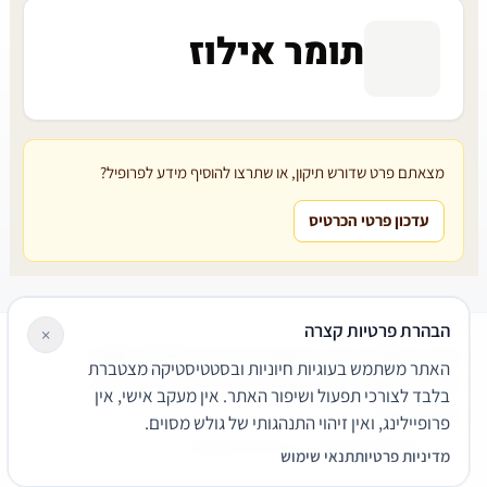
תומר אילוז
מצאתם פרט שדורש תיקון, או שתרצו להוסיף מידע לפרופיל?
עדכון פרטי הכרטיס
הבהרת פרטיות קצרה
×
עורכי דין
משרדי עורכי דין
קטגוריות
מאמרים
מילון משפטי
האתר משתמש בעוגיות חיוניות ובסטטיסטיקה מצטברת
שירותים משפטיים
דרושים
אודות
צור קשר
נגישות
פרטיות
בלבד לצורכי תפעול ושיפור האתר. אין מעקב אישי, אין
תנאי שימוש
פרופיילינג, ואין זיהוי התנהגותי של גולש מסוים.
© 2026 הפירמה. כל הזכויות שמורות.
מדיניות פרטיות
תנאי שימוש