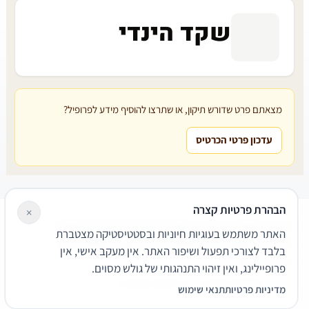
שקד הינדי
מצאתם פרט שדורש תיקון, או שתרצו להוסיף מידע לפרופיל?
עדכון פרטי הכרטיס
הבהרת פרטיות קצרה
×
עורכי דין
משרדי עורכי דין
קטגוריות
מאמרים
מילון משפטי
האתר משתמש בעוגיות חיוניות ובסטטיסטיקה מצטברת
שירותים משפטיים
דרושים
אודות
צור קשר
נגישות
פרטיות
בלבד לצורכי תפעול ושיפור האתר. אין מעקב אישי, אין
תנאי שימוש
פרופיילינג, ואין זיהוי התנהגותי של גולש מסוים.
© 2026 הפירמה. כל הזכויות שמורות.
מדיניות פרטיות
תנאי שימוש