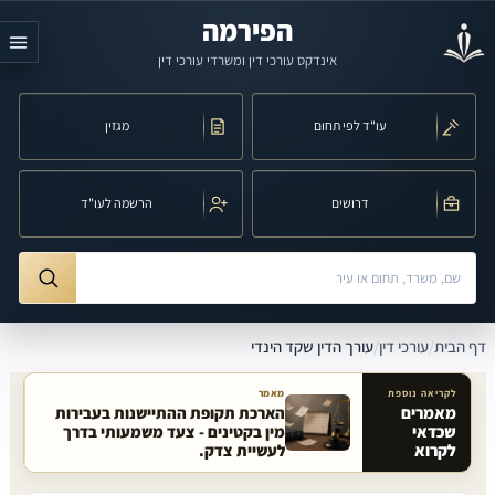
לג לתוכן הראשי
הפירמה
אינדקס עורכי דין ומשרדי עורכי דין
עו"ד לפי תחום
מגזין
דרושים
הרשמה לעו"ד
חיפוש לפי שם, משרד, תחום משפט או עיר
ורך הדין שקד הינדי
דף הבית
/
עורכי דין
/
עורך הדין שקד הינדי
לקריאה נוספת
מאמר
מאמרים
הארכת תקופת ההתיישנות בעבירות
שכדאי
מין בקטינים - צעד משמעותי בדרך
מאמרים קשורים באתר
לקרוא
לעשיית צדק.