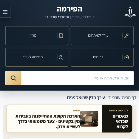
לג לתוכן הראשי
הפירמה
אינדקס עורכי דין ומשרדי עורכי דין
עו"ד לפי תחום
מגזין
דרושים
הרשמה לעו"ד
חיפוש לפי שם, משרד, תחום משפט או עיר
ורך הדין שמואל פנירו
דף הבית
/
עורכי דין
/
עורך הדין שמואל פנירו
לקריאה נוספת
מאמר
מאמרים
הארכת תקופת ההתיישנות בעבירות
שכדאי
מין בקטינים - צעד משמעותי בדרך
מאמרים קשורים באתר
לקרוא
לעשיית צדק.