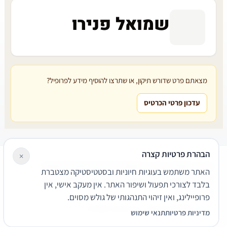
שמואל פנירו
מצאתם פרט שדורש תיקון, או שתרצו להוסיף מידע לפרופיל?
עדכון פרטי הכרטיס
הבהרת פרטיות קצרה
×
עורכי דין
משרדי עורכי דין
קטגוריות
מאמרים
מילון משפטי
האתר משתמש בעוגיות חיוניות ובסטטיסטיקה מצטברת
שירותים משפטיים
דרושים
אודות
צור קשר
נגישות
פרטיות
בלבד לצורכי תפעול ושיפור האתר. אין מעקב אישי, אין
תנאי שימוש
פרופיילינג, ואין זיהוי התנהגותי של גולש מסוים.
© 2026 הפירמה. כל הזכויות שמורות.
מדיניות פרטיות
תנאי שימוש