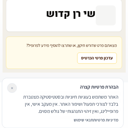
שי רן קדוש
מצאתם פרט שדורש תיקון, או שתרצו להוסיף מידע לפרופיל?
עדכון פרטי הכרטיס
הבהרת פרטיות קצרה
×
עורכי דין
משרדי עורכי דין
קטגוריות
מאמרים
מילון משפטי
האתר משתמש בעוגיות חיוניות ובסטטיסטיקה מצטברת
שירותים משפטיים
דרושים
אודות
צור קשר
נגישות
פרטיות
בלבד לצורכי תפעול ושיפור האתר. אין מעקב אישי, אין
תנאי שימוש
פרופיילינג, ואין זיהוי התנהגותי של גולש מסוים.
© 2026 הפירמה. כל הזכויות שמורות.
מדיניות פרטיות
תנאי שימוש