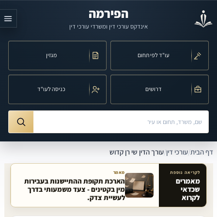
לג לתוכן הראשי
הפירמה
אינדקס עורכי דין ומשרדי עורכי דין
עו"ד לפי תחום
מגזין
דרושים
כניסה לעו"ד
חיפוש לפי שם, משרד, תחום משפט או עיר
ורך הדין שי רן קדוש
דף הבית
/
עורכי דין
/
עורך הדין שי רן קדוש
לקריאה נוספת
מאמר
מאמרים
הארכת תקופת ההתיישנות בעבירות
שכדאי
מין בקטינים - צעד משמעותי בדרך
מאמרים קשורים באתר
לקרוא
לעשיית צדק.