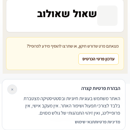
שאול שאולוב
מצאתם פרט שדורש תיקון, או שתרצו להוסיף מידע לפרופיל?
עדכון פרטי הכרטיס
הבהרת פרטיות קצרה
×
עורכי דין
משרדי עורכי דין
קטגוריות
מאמרים
מילון משפטי
האתר משתמש בעוגיות חיוניות ובסטטיסטיקה מצטברת
שירותים משפטיים
דרושים
אודות
צור קשר
נגישות
פרטיות
בלבד לצורכי תפעול ושיפור האתר. אין מעקב אישי, אין
תנאי שימוש
פרופיילינג, ואין זיהוי התנהגותי של גולש מסוים.
© 2026 הפירמה. כל הזכויות שמורות.
מדיניות פרטיות
תנאי שימוש