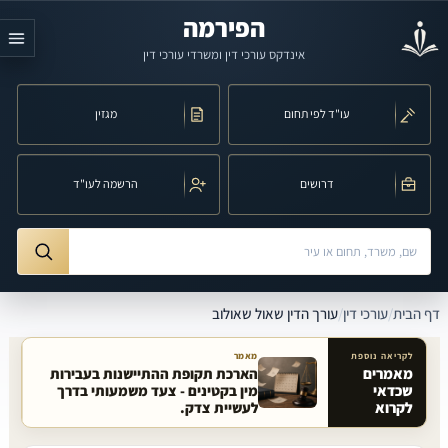
לג לתוכן הראשי
הפירמה
אינדקס עורכי דין ומשרדי עורכי דין
עו"ד לפי תחום
מגזין
דרושים
הרשמה לעו"ד
חיפוש לפי שם, משרד, תחום משפט או עיר
ורך הדין שאול שאולוב
דף הבית
/
עורכי דין
/
עורך הדין שאול שאולוב
לקריאה נוספת
מאמר
מאמרים
הארכת תקופת ההתיישנות בעבירות
שכדאי
מין בקטינים - צעד משמעותי בדרך
מאמרים קשורים באתר
לקרוא
לעשיית צדק.