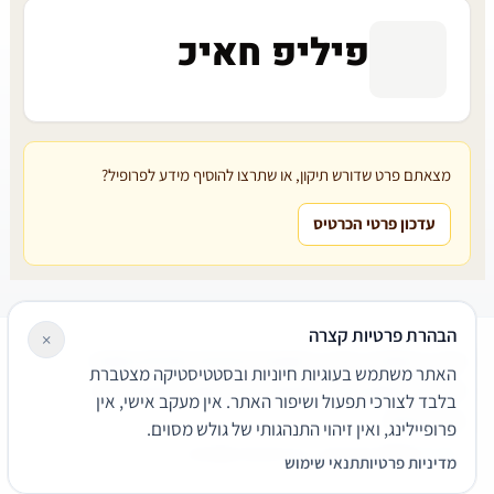
פיליפ חאיכ
מצאתם פרט שדורש תיקון, או שתרצו להוסיף מידע לפרופיל?
עדכון פרטי הכרטיס
הבהרת פרטיות קצרה
×
עורכי דין
משרדי עורכי דין
קטגוריות
מאמרים
מילון משפטי
האתר משתמש בעוגיות חיוניות ובסטטיסטיקה מצטברת
שירותים משפטיים
דרושים
אודות
צור קשר
נגישות
פרטיות
בלבד לצורכי תפעול ושיפור האתר. אין מעקב אישי, אין
תנאי שימוש
פרופיילינג, ואין זיהוי התנהגותי של גולש מסוים.
© 2026 הפירמה. כל הזכויות שמורות.
מדיניות פרטיות
תנאי שימוש