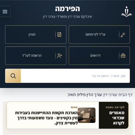
לג לתוכן הראשי
הפירמה
אינדקס עורכי דין ומשרדי עורכי דין
עו"ד לפי תחום
מגזין
דרושים
הרשמה לעו"ד
חיפוש לפי שם, משרד, תחום משפט או עיר
ורך הדין פיליפ חאיכ
דף הבית
/
עורכי דין
/
עורך הדין פיליפ חאיכ
לקריאה נוספת
מאמר
מאמרים
הארכת תקופת ההתיישנות בעבירות
שכדאי
מין בקטינים - צעד משמעותי בדרך
מאמרים קשורים באתר
לקרוא
לעשיית צדק.