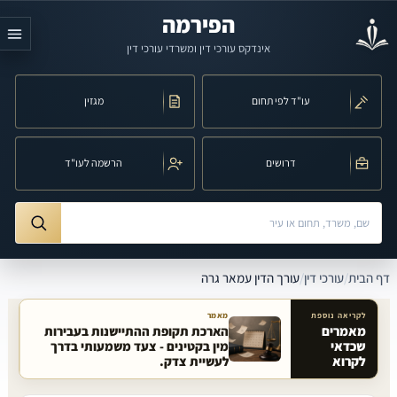
לג לתוכן הראשי
הפירמה
אינדקס עורכי דין ומשרדי עורכי דין
עו"ד לפי תחום
מגזין
דרושים
הרשמה לעו"ד
חיפוש לפי שם, משרד, תחום משפט או עיר
ורך הדין עמאר גרה
דף הבית
/
עורכי דין
/
עורך הדין עמאר גרה
לקריאה נוספת
מאמר
מאמרים
הארכת תקופת ההתיישנות בעבירות
שכדאי
מין בקטינים - צעד משמעותי בדרך
מאמרים קשורים באתר
לקרוא
לעשיית צדק.