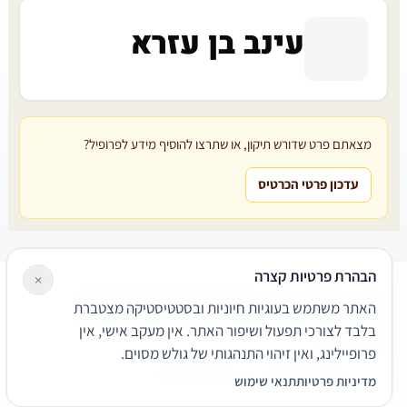
עינב בן עזרא
מצאתם פרט שדורש תיקון, או שתרצו להוסיף מידע לפרופיל?
עדכון פרטי הכרטיס
הבהרת פרטיות קצרה
×
עורכי דין
משרדי עורכי דין
קטגוריות
מאמרים
מילון משפטי
האתר משתמש בעוגיות חיוניות ובסטטיסטיקה מצטברת
שירותים משפטיים
דרושים
אודות
צור קשר
נגישות
פרטיות
בלבד לצורכי תפעול ושיפור האתר. אין מעקב אישי, אין
תנאי שימוש
פרופיילינג, ואין זיהוי התנהגותי של גולש מסוים.
© 2026 הפירמה. כל הזכויות שמורות.
מדיניות פרטיות
תנאי שימוש