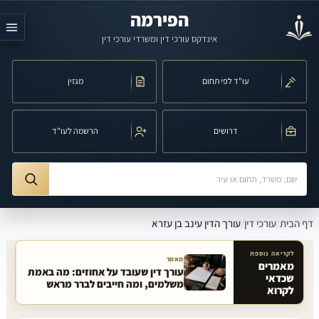
לג לתוכן הראשי
הפירמה
אינדקס עורכי דין ומשרדי עורכי דין
עו"ד לפי תחום
מגזין
דרושים
הרשמה לעו"ד
חיפוש לפי שם, משרד, תחום משפט או עיר
ורך הדין עינב בן עזרא
דף הבית
/
עורכי דין
/
עורך הדין עינב בן עזרא
לקריאה נוספת
מאמר
מאמרים
עורך דין שעובד על אחוזים: מה באמת
שכדאי
מאמרים קשורים באתר
משלמים, ומה חייבים לברר מראש
לקרוא