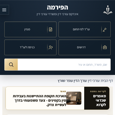
לג לתוכן הראשי
הפירמה
אינדקס עורכי דין ומשרדי עורכי דין
עו"ד לפי תחום
מגזין
דרושים
כניסה לעו"ד
חיפוש לפי שם, משרד, תחום משפט או עיר
ורך הדין עופר שוורץ
דף הבית
/
עורכי דין
/
עורך הדין עופר שוורץ
לקריאה נוספת
מאמר
מאמרים
הארכת תקופת ההתיישנות בעבירות
שכדאי
מין בקטינים - צעד משמעותי בדרך
מאמרים קשורים באתר
לקרוא
לעשיית צדק.