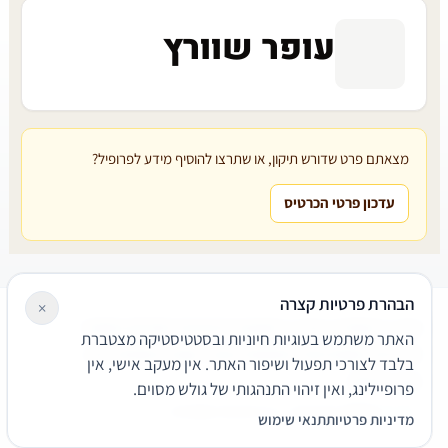
עופר שוורץ
מצאתם פרט שדורש תיקון, או שתרצו להוסיף מידע לפרופיל?
עדכון פרטי הכרטיס
הבהרת פרטיות קצרה
×
עורכי דין
משרדי עורכי דין
קטגוריות
מאמרים
מילון משפטי
האתר משתמש בעוגיות חיוניות ובסטטיסטיקה מצטברת
שירותים משפטיים
דרושים
אודות
צור קשר
נגישות
פרטיות
בלבד לצורכי תפעול ושיפור האתר. אין מעקב אישי, אין
תנאי שימוש
פרופיילינג, ואין זיהוי התנהגותי של גולש מסוים.
© 2026 הפירמה. כל הזכויות שמורות.
מדיניות פרטיות
תנאי שימוש