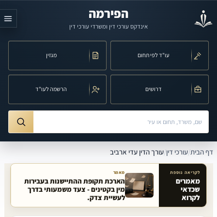
לג לתוכן הראשי
הפירמה
אינדקס עורכי דין ומשרדי עורכי דין
עו"ד לפי תחום
מגזין
דרושים
הרשמה לעו"ד
חיפוש לפי שם, משרד, תחום משפט או עיר
ורך הדין עדי ארביב
דף הבית
/
עורכי דין
/
עורך הדין עדי ארביב
לקריאה נוספת
מאמר
מאמרים
הארכת תקופת ההתיישנות בעבירות
שכדאי
מין בקטינים - צעד משמעותי בדרך
מאמרים קשורים באתר
לקרוא
לעשיית צדק.