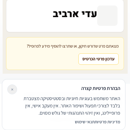
עדי ארביב
מצאתם פרט שדורש תיקון, או שתרצו להוסיף מידע לפרופיל?
עדכון פרטי הכרטיס
הבהרת פרטיות קצרה
×
עורכי דין
משרדי עורכי דין
קטגוריות
מאמרים
מילון משפטי
האתר משתמש בעוגיות חיוניות ובסטטיסטיקה מצטברת
שירותים משפטיים
דרושים
אודות
צור קשר
נגישות
פרטיות
בלבד לצורכי תפעול ושיפור האתר. אין מעקב אישי, אין
תנאי שימוש
פרופיילינג, ואין זיהוי התנהגותי של גולש מסוים.
© 2026 הפירמה. כל הזכויות שמורות.
מדיניות פרטיות
תנאי שימוש