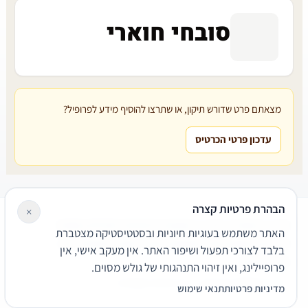
סובחי חוארי
מצאתם פרט שדורש תיקון, או שתרצו להוסיף מידע לפרופיל?
עדכון פרטי הכרטיס
הבהרת פרטיות קצרה
×
עורכי דין
משרדי עורכי דין
קטגוריות
מאמרים
מילון משפטי
האתר משתמש בעוגיות חיוניות ובסטטיסטיקה מצטברת
שירותים משפטיים
דרושים
אודות
צור קשר
נגישות
פרטיות
בלבד לצורכי תפעול ושיפור האתר. אין מעקב אישי, אין
תנאי שימוש
פרופיילינג, ואין זיהוי התנהגותי של גולש מסוים.
© 2026 הפירמה. כל הזכויות שמורות.
מדיניות פרטיות
תנאי שימוש