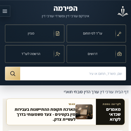
לג לתוכן הראשי
הפירמה
אינדקס עורכי דין ומשרדי עורכי דין
עו"ד לפי תחום
מגזין
דרושים
הרשמה לעו"ד
חיפוש לפי שם, משרד, תחום משפט או עיר
ורך הדין סובחי חוארי
דף הבית
/
עורכי דין
/
עורך הדין סובחי חוארי
לקריאה נוספת
מאמר
מאמרים
הארכת תקופת ההתיישנות בעבירות
שכדאי
מין בקטינים - צעד משמעותי בדרך
מאמרים קשורים באתר
לקרוא
לעשיית צדק.