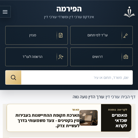
לג לתוכן הראשי
הפירמה
אינדקס עורכי דין ומשרדי עורכי דין
עו"ד לפי תחום
מגזין
דרושים
הרשמה לעו"ד
חיפוש לפי שם, משרד, תחום משפט או עיר
ורך הדין נועה נווה
דף הבית
/
עורכי דין
/
עורך הדין נועה נווה
לקריאה נוספת
מאמר
מאמרים
הארכת תקופת ההתיישנות בעבירות
שכדאי
מין בקטינים - צעד משמעותי בדרך
מאמרים קשורים באתר
לקרוא
לעשיית צדק.