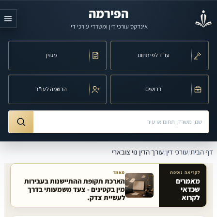
לג לתוכן הראשי
הפירמה
אינדקס עורכי דין ומשרדי עורכי דין
עו"ד לפי תחום
מגזין
דרושים
הרשמה לעו"ד
חיפוש לפי שם, משרד, תחום משפט או עיר
ורך הדין נוי צובארי
דף הבית
/
עורכי דין
/
עורך הדין נוי צובארי
לקריאה נוספת
מאמר
מאמרים
הארכת תקופת ההתיישנות בעבירות
שכדאי
מין בקטינים - צעד משמעותי בדרך
מאמרים קשורים באתר
לקרוא
לעשיית צדק.