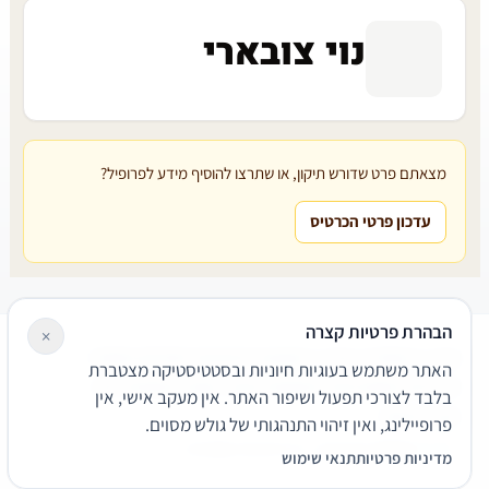
נוי צובארי
מצאתם פרט שדורש תיקון, או שתרצו להוסיף מידע לפרופיל?
עדכון פרטי הכרטיס
הבהרת פרטיות קצרה
×
עורכי דין
משרדי עורכי דין
קטגוריות
מאמרים
מילון משפטי
האתר משתמש בעוגיות חיוניות ובסטטיסטיקה מצטברת
שירותים משפטיים
דרושים
אודות
צור קשר
נגישות
פרטיות
בלבד לצורכי תפעול ושיפור האתר. אין מעקב אישי, אין
תנאי שימוש
פרופיילינג, ואין זיהוי התנהגותי של גולש מסוים.
© 2026 הפירמה. כל הזכויות שמורות.
מדיניות פרטיות
תנאי שימוש