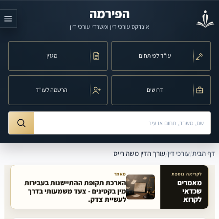
לג לתוכן הראשי
הפירמה
אינדקס עורכי דין ומשרדי עורכי דין
עו"ד לפי תחום
מגזין
דרושים
הרשמה לעו"ד
חיפוש לפי שם, משרד, תחום משפט או עיר
ורך הדין משה רייס
דף הבית
/
עורכי דין
/
עורך הדין משה רייס
לקריאה נוספת
מאמר
מאמרים
הארכת תקופת ההתיישנות בעבירות
שכדאי
מין בקטינים - צעד משמעותי בדרך
מאמרים קשורים באתר
לקרוא
לעשיית צדק.