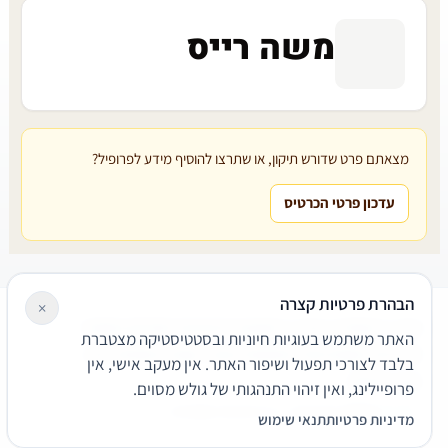
משה רייס
מצאתם פרט שדורש תיקון, או שתרצו להוסיף מידע לפרופיל?
עדכון פרטי הכרטיס
הבהרת פרטיות קצרה
×
עורכי דין
משרדי עורכי דין
קטגוריות
מאמרים
מילון משפטי
האתר משתמש בעוגיות חיוניות ובסטטיסטיקה מצטברת
שירותים משפטיים
דרושים
אודות
צור קשר
נגישות
פרטיות
בלבד לצורכי תפעול ושיפור האתר. אין מעקב אישי, אין
תנאי שימוש
פרופיילינג, ואין זיהוי התנהגותי של גולש מסוים.
© 2026 הפירמה. כל הזכויות שמורות.
מדיניות פרטיות
תנאי שימוש