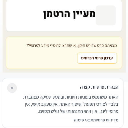
מעיין הרטמן
מצאתם פרט שדורש תיקון, או שתרצו להוסיף מידע לפרופיל?
עדכון פרטי הכרטיס
הבהרת פרטיות קצרה
×
עורכי דין
משרדי עורכי דין
קטגוריות
מאמרים
מילון משפטי
האתר משתמש בעוגיות חיוניות ובסטטיסטיקה מצטברת
שירותים משפטיים
דרושים
אודות
צור קשר
נגישות
פרטיות
בלבד לצורכי תפעול ושיפור האתר. אין מעקב אישי, אין
תנאי שימוש
פרופיילינג, ואין זיהוי התנהגותי של גולש מסוים.
© 2026 הפירמה. כל הזכויות שמורות.
מדיניות פרטיות
תנאי שימוש