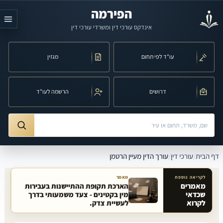
לג לתוכן הראשי
הפירמה
אינדקס עורכי דין ומשרדי עורכי דין
עו"ד לפי תחום
מגזין
דרושים
הרשמה לעו"ד
חיפוש לפי שם, משרד, תחום משפט או עיר
ורך הדין מעיין הרטמן
דף הבית
/
עורכי דין
/
עורך הדין מעיין הרטמן
לקריאה נוספת
מאמר
מאמרים
הארכת תקופת ההתיישנות בעבירות
שכדאי
מין בקטינים - צעד משמעותי בדרך
מאמרים קשורים באתר
לקרוא
לעשיית צדק.