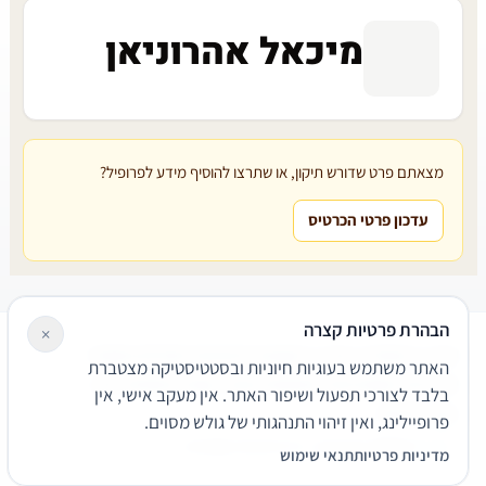
מיכאל אהרוניאן
מצאתם פרט שדורש תיקון, או שתרצו להוסיף מידע לפרופיל?
עדכון פרטי הכרטיס
הבהרת פרטיות קצרה
×
עורכי דין
משרדי עורכי דין
קטגוריות
מאמרים
מילון משפטי
האתר משתמש בעוגיות חיוניות ובסטטיסטיקה מצטברת
שירותים משפטיים
דרושים
אודות
צור קשר
נגישות
פרטיות
בלבד לצורכי תפעול ושיפור האתר. אין מעקב אישי, אין
תנאי שימוש
פרופיילינג, ואין זיהוי התנהגותי של גולש מסוים.
© 2026 הפירמה. כל הזכויות שמורות.
מדיניות פרטיות
תנאי שימוש