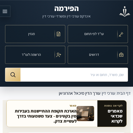
לג לתוכן הראשי
הפירמה
אינדקס עורכי דין ומשרדי עורכי דין
עו"ד לפי תחום
מגזין
דרושים
הרשמה לעו"ד
חיפוש לפי שם, משרד, תחום משפט או עיר
ורך הדין מיכאל אהרוניאן
דף הבית
/
עורכי דין
/
עורך הדין מיכאל אהרוניאן
לקריאה נוספת
מאמר
מאמרים
הארכת תקופת ההתיישנות בעבירות
שכדאי
מין בקטינים - צעד משמעותי בדרך
מאמרים קשורים באתר
לקרוא
לעשיית צדק.