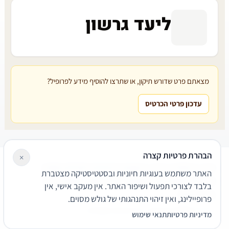
ליעד גרשון
מצאתם פרט שדורש תיקון, או שתרצו להוסיף מידע לפרופיל?
עדכון פרטי הכרטיס
הבהרת פרטיות קצרה
×
עורכי דין
משרדי עורכי דין
קטגוריות
מאמרים
מילון משפטי
האתר משתמש בעוגיות חיוניות ובסטטיסטיקה מצטברת
שירותים משפטיים
דרושים
אודות
צור קשר
נגישות
פרטיות
בלבד לצורכי תפעול ושיפור האתר. אין מעקב אישי, אין
תנאי שימוש
פרופיילינג, ואין זיהוי התנהגותי של גולש מסוים.
© 2026 הפירמה. כל הזכויות שמורות.
מדיניות פרטיות
תנאי שימוש