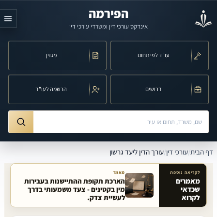
לג לתוכן הראשי
הפירמה
אינדקס עורכי דין ומשרדי עורכי דין
עו"ד לפי תחום
מגזין
דרושים
הרשמה לעו"ד
חיפוש לפי שם, משרד, תחום משפט או עיר
ורך הדין ליעד גרשון
דף הבית
/
עורכי דין
/
עורך הדין ליעד גרשון
לקריאה נוספת
מאמר
מאמרים
הארכת תקופת ההתיישנות בעבירות
שכדאי
מין בקטינים - צעד משמעותי בדרך
מאמרים קשורים באתר
לקרוא
לעשיית צדק.