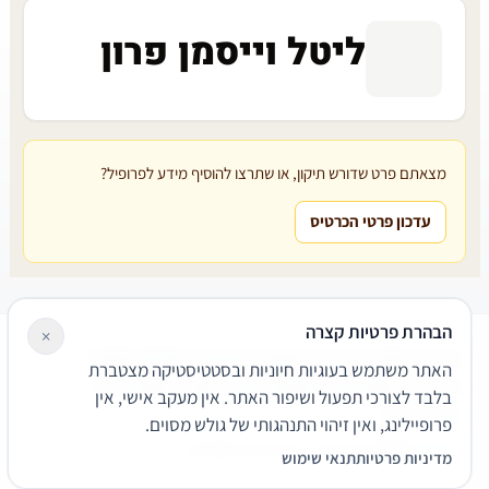
ליטל וייסמן פרון
מצאתם פרט שדורש תיקון, או שתרצו להוסיף מידע לפרופיל?
עדכון פרטי הכרטיס
הבהרת פרטיות קצרה
×
עורכי דין
משרדי עורכי דין
קטגוריות
מאמרים
מילון משפטי
האתר משתמש בעוגיות חיוניות ובסטטיסטיקה מצטברת
שירותים משפטיים
דרושים
אודות
צור קשר
נגישות
פרטיות
בלבד לצורכי תפעול ושיפור האתר. אין מעקב אישי, אין
תנאי שימוש
פרופיילינג, ואין זיהוי התנהגותי של גולש מסוים.
© 2026 הפירמה. כל הזכויות שמורות.
מדיניות פרטיות
תנאי שימוש