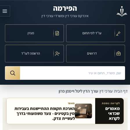
לג לתוכן הראשי
הפירמה
אינדקס עורכי דין ומשרדי עורכי דין
עו"ד לפי תחום
מגזין
דרושים
הרשמה לעו"ד
חיפוש לפי שם, משרד, תחום משפט או עיר
ורך הדין ליטל וייסמן פרון
דף הבית
/
עורכי דין
/
עורך הדין ליטל וייסמן פרון
לקריאה נוספת
מאמר
מאמרים
הארכת תקופת ההתיישנות בעבירות
שכדאי
מין בקטינים - צעד משמעותי בדרך
מאמרים קשורים באתר
לקרוא
לעשיית צדק.