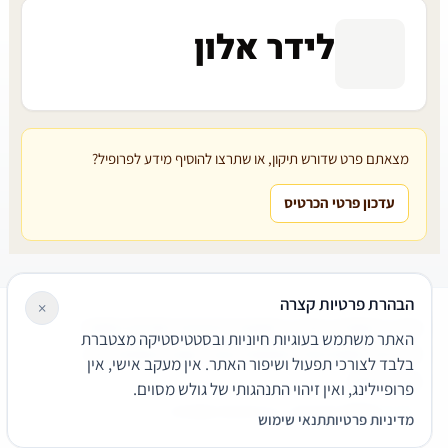
לידר אלון
מצאתם פרט שדורש תיקון, או שתרצו להוסיף מידע לפרופיל?
עדכון פרטי הכרטיס
הבהרת פרטיות קצרה
×
עורכי דין
משרדי עורכי דין
קטגוריות
מאמרים
מילון משפטי
האתר משתמש בעוגיות חיוניות ובסטטיסטיקה מצטברת
שירותים משפטיים
דרושים
אודות
צור קשר
נגישות
פרטיות
בלבד לצורכי תפעול ושיפור האתר. אין מעקב אישי, אין
תנאי שימוש
פרופיילינג, ואין זיהוי התנהגותי של גולש מסוים.
© 2026 הפירמה. כל הזכויות שמורות.
מדיניות פרטיות
תנאי שימוש