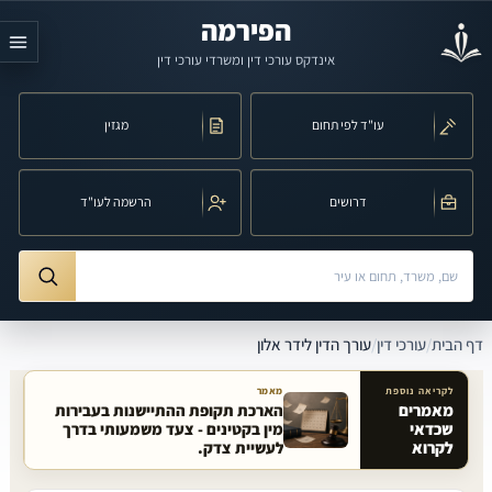
לג לתוכן הראשי
הפירמה
אינדקס עורכי דין ומשרדי עורכי דין
עו"ד לפי תחום
מגזין
דרושים
הרשמה לעו"ד
חיפוש לפי שם, משרד, תחום משפט או עיר
ורך הדין לידר אלון
דף הבית
/
עורכי דין
/
עורך הדין לידר אלון
לקריאה נוספת
מאמר
מאמרים
הארכת תקופת ההתיישנות בעבירות
שכדאי
מין בקטינים - צעד משמעותי בדרך
מאמרים קשורים באתר
לקרוא
לעשיית צדק.