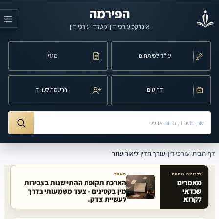
לג לתוכן הראשי
הפירמה
אינדקס עורכי דין ומשרדי עורכי דין
עו"ד לפי תחום
מגזין
דרושים
הרשמה לעו"ד
חיפוש לפי שם, משרד, תחום משפט או עיר
ורך הדין ליאור עוזר
דף הבית
/
עורכי דין
/
עורך הדין ליאור עוזר
לקריאה נוספת
מאמר
מאמרים
הארכת תקופת ההתיישנות בעבירות
שכדאי
מין בקטינים - צעד משמעותי בדרך
מאמרים קשורים באתר
לקרוא
לעשיית צדק.