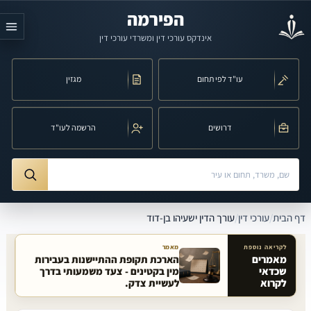
לג לתוכן הראשי
הפירמה
אינדקס עורכי דין ומשרדי עורכי דין
עו"ד לפי תחום
מגזין
דרושים
הרשמה לעו"ד
חיפוש לפי שם, משרד, תחום משפט או עיר
ורך הדין ישעיהו בן-דוד
דף הבית
/
עורכי דין
/
עורך הדין ישעיהו בן-דוד
לקריאה נוספת
מאמר
מאמרים
הארכת תקופת ההתיישנות בעבירות
שכדאי
מין בקטינים - צעד משמעותי בדרך
מאמרים קשורים באתר
לקרוא
לעשיית צדק.