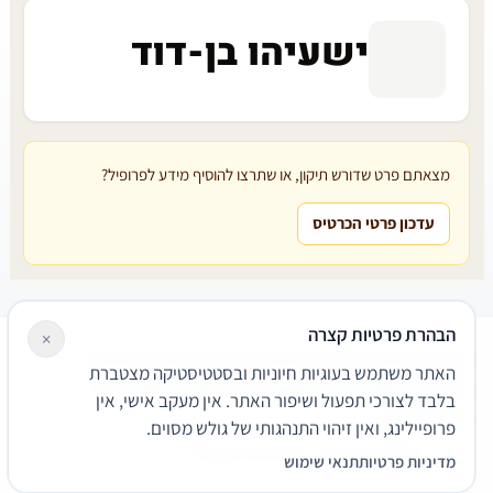
ישעיהו בן-דוד
מצאתם פרט שדורש תיקון, או שתרצו להוסיף מידע לפרופיל?
עדכון פרטי הכרטיס
הבהרת פרטיות קצרה
×
עורכי דין
משרדי עורכי דין
קטגוריות
מאמרים
מילון משפטי
האתר משתמש בעוגיות חיוניות ובסטטיסטיקה מצטברת
שירותים משפטיים
דרושים
אודות
צור קשר
נגישות
פרטיות
בלבד לצורכי תפעול ושיפור האתר. אין מעקב אישי, אין
תנאי שימוש
פרופיילינג, ואין זיהוי התנהגותי של גולש מסוים.
© 2026 הפירמה. כל הזכויות שמורות.
מדיניות פרטיות
תנאי שימוש