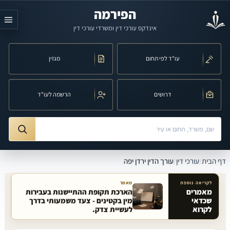
לג לתוכן הראשי
הפירמה
אינדקס עורכי דין ומשרדי עורכי דין
עו"ד לפי תחום
מגזין
דרושים
הרשמה לעו"ד
חיפוש לפי שם, משרד, תחום משפט או עיר
ורך הדין ירדן יפה
דף הבית
/
עורכי דין
/
עורך הדין ירדן יפה
לקריאה נוספת
מאמר
מאמרים
הארכת תקופת ההתיישנות בעבירות
שכדאי
מין בקטינים - צעד משמעותי בדרך
מאמרים קשורים באתר
לקרוא
לעשיית צדק.