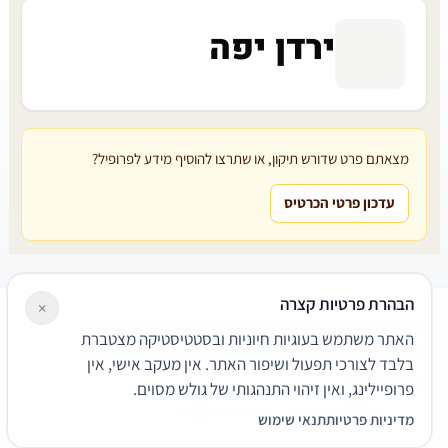
ירדן יפה
מצאתם פרט שדורש תיקון, או שתרצו להוסיף מידע לפרופיל?
עדכון פרטי הכרטיס
הבהרת פרטיות קצרה
×
עורכי דין
משרדי עורכי דין
קטגוריות
מאמרים
מילון משפטי
האתר משתמש בעוגיות חיוניות ובסטטיסטיקה מצטברת
שירותים משפטיים
דרושים
אודות
צור קשר
נגישות
פרטיות
בלבד לצורכי תפעול ושיפור האתר. אין מעקב אישי, אין
תנאי שימוש
פרופיילינג, ואין זיהוי התנהגותי של גולש מסוים.
© 2026 הפירמה. כל הזכויות שמורות.
מדיניות פרטיות
תנאי שימוש