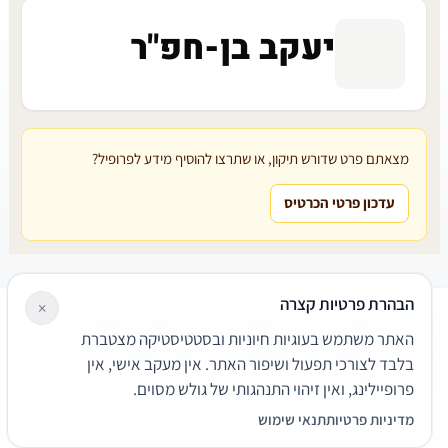
יעקב בן-חפ"ר
מצאתם פרט שדורש תיקון, או שתרצו להוסיף מידע לפרופיל?
עדכון פרטי הכרטיס
הבהרת פרטיות קצרה
×
עורכי דין
משרדי עורכי דין
קטגוריות
מאמרים
מילון משפטי
האתר משתמש בעוגיות חיוניות ובסטטיסטיקה מצטברת
שירותים משפטיים
דרושים
אודות
צור קשר
נגישות
פרטיות
בלבד לצורכי תפעול ושיפור האתר. אין מעקב אישי, אין
תנאי שימוש
פרופיילינג, ואין זיהוי התנהגותי של גולש מסוים.
© 2026 הפירמה. כל הזכויות שמורות.
מדיניות פרטיות
תנאי שימוש