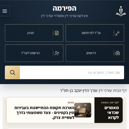
לג לתוכן הראשי
הפירמה
אינדקס עורכי דין ומשרדי עורכי דין
עו"ד לפי תחום
מגזין
דרושים
הרשמה לעו"ד
חיפוש לפי שם, משרד, תחום משפט או עיר
ורך הדין יעקב בן-חפ"ר
דף הבית
/
עורכי דין
/
עורך הדין יעקב בן-חפ"ר
לקריאה נוספת
מאמר
מאמרים
הארכת תקופת ההתיישנות בעבירות
שכדאי
מין בקטינים - צעד משמעותי בדרך
מאמרים קשורים באתר
לקרוא
לעשיית צדק.