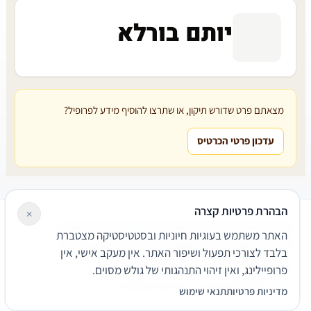
יותם בורלא
מצאתם פרט שדורש תיקון, או שתרצו להוסיף מידע לפרופיל?
עדכון פרטי הכרטיס
הבהרת פרטיות קצרה
×
עורכי דין
משרדי עורכי דין
קטגוריות
מאמרים
מילון משפטי
האתר משתמש בעוגיות חיוניות ובסטטיסטיקה מצטברת
שירותים משפטיים
דרושים
אודות
צור קשר
נגישות
פרטיות
בלבד לצורכי תפעול ושיפור האתר. אין מעקב אישי, אין
תנאי שימוש
פרופיילינג, ואין זיהוי התנהגותי של גולש מסוים.
© 2026 הפירמה. כל הזכויות שמורות.
מדיניות פרטיות
תנאי שימוש