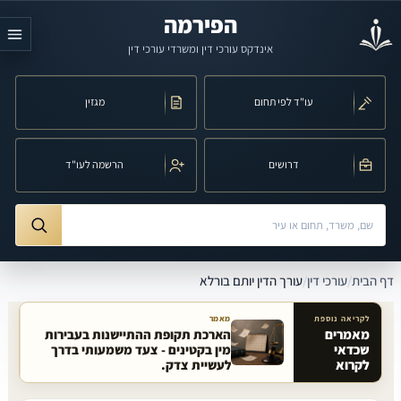
לג לתוכן הראשי
הפירמה
אינדקס עורכי דין ומשרדי עורכי דין
עו"ד לפי תחום
מגזין
דרושים
הרשמה לעו"ד
חיפוש לפי שם, משרד, תחום משפט או עיר
ורך הדין יותם בורלא
דף הבית
/
עורכי דין
/
עורך הדין יותם בורלא
לקריאה נוספת
מאמר
מאמרים
הארכת תקופת ההתיישנות בעבירות
שכדאי
מין בקטינים - צעד משמעותי בדרך
מאמרים קשורים באתר
לקרוא
לעשיית צדק.