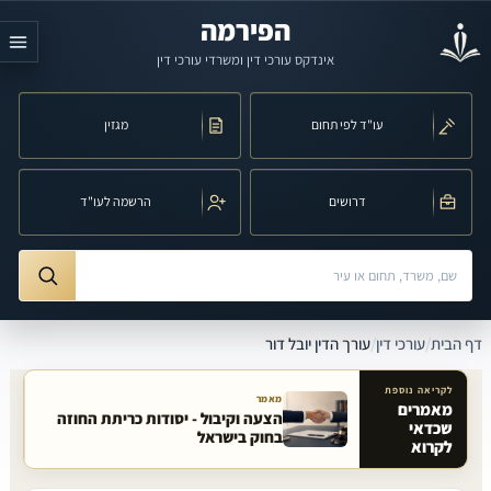
לג לתוכן הראשי
הפירמה
אינדקס עורכי דין ומשרדי עורכי דין
עו"ד לפי תחום
מגזין
דרושים
הרשמה לעו"ד
חיפוש לפי שם, משרד, תחום משפט או עיר
ורך הדין יובל דור
דף הבית
/
עורכי דין
/
עורך הדין יובל דור
לקריאה נוספת
מאמר
מאמרים
הצעה וקיבול - יסודות כריתת החוזה
שכדאי
מאמרים קשורים באתר
בחוק בישראל
לקרוא