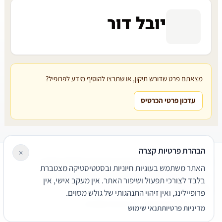
יובל דור
מצאתם פרט שדורש תיקון, או שתרצו להוסיף מידע לפרופיל?
עדכון פרטי הכרטיס
הבהרת פרטיות קצרה
×
עורכי דין
משרדי עורכי דין
קטגוריות
מאמרים
מילון משפטי
האתר משתמש בעוגיות חיוניות ובסטטיסטיקה מצטברת
שירותים משפטיים
דרושים
אודות
צור קשר
נגישות
פרטיות
בלבד לצורכי תפעול ושיפור האתר. אין מעקב אישי, אין
תנאי שימוש
פרופיילינג, ואין זיהוי התנהגותי של גולש מסוים.
© 2026 הפירמה. כל הזכויות שמורות.
מדיניות פרטיות
תנאי שימוש