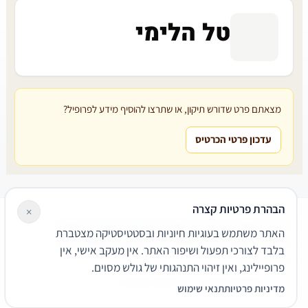
טל הלימי
מצאתם פרט שדורש תיקון, או שתרצו להוסיף מידע לפרופיל?
עדכון פרטי הכרטיס
הבהרת פרטיות קצרה
×
עורכי דין
משרדי עורכי דין
קטגוריות
מאמרים
מילון משפטי
האתר משתמש בעוגיות חיוניות ובסטטיסטיקה מצטברת
שירותים משפטיים
דרושים
אודות
צור קשר
נגישות
פרטיות
בלבד לצורכי תפעול ושיפור האתר. אין מעקב אישי, אין
תנאי שימוש
פרופיילינג, ואין זיהוי התנהגותי של גולש מסוים.
© 2026 הפירמה. כל הזכויות שמורות.
מדיניות פרטיות
תנאי שימוש