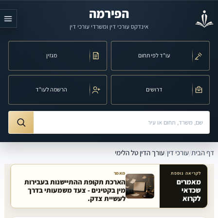
לג לתוכן הראשי
הפירמה
אינדקס עורכי דין ומשרדי עורכי דין
עו"ד לפי תחום
מגזין
דרושים
הרשמה לעו"ד
חיפוש לפי שם, משרד, תחום משפט או עיר
ורך הדין טל הלימי
דף הבית
/
עורכי דין
/
עורך הדין טל הלימי
לקריאה נוספת
מאמר
מאמרים
הארכת תקופת ההתיישנות בעבירות
שכדאי
מין בקטינים - צעד משמעותי בדרך
מאמרים קשורים באתר
לקרוא
לעשיית צדק.