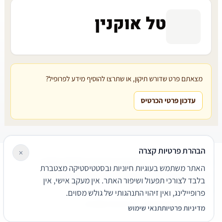
טל אוקנין
מצאתם פרט שדורש תיקון, או שתרצו להוסיף מידע לפרופיל?
עדכון פרטי הכרטיס
הבהרת פרטיות קצרה
×
עורכי דין
משרדי עורכי דין
קטגוריות
מאמרים
מילון משפטי
האתר משתמש בעוגיות חיוניות ובסטטיסטיקה מצטברת
שירותים משפטיים
דרושים
אודות
צור קשר
נגישות
פרטיות
בלבד לצורכי תפעול ושיפור האתר. אין מעקב אישי, אין
תנאי שימוש
פרופיילינג, ואין זיהוי התנהגותי של גולש מסוים.
© 2026 הפירמה. כל הזכויות שמורות.
מדיניות פרטיות
תנאי שימוש