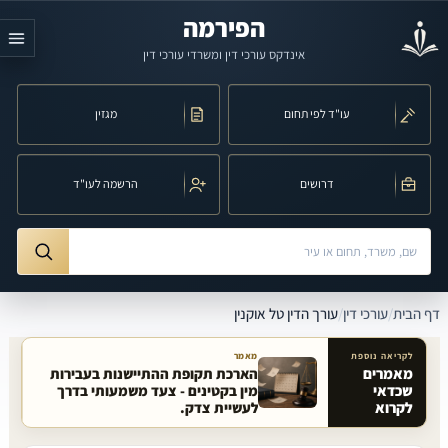
לג לתוכן הראשי
הפירמה
אינדקס עורכי דין ומשרדי עורכי דין
עו"ד לפי תחום
מגזין
דרושים
הרשמה לעו"ד
חיפוש לפי שם, משרד, תחום משפט או עיר
ורך הדין טל אוקנין
דף הבית
/
עורכי דין
/
עורך הדין טל אוקנין
לקריאה נוספת
מאמר
מאמרים
הארכת תקופת ההתיישנות בעבירות
שכדאי
מין בקטינים - צעד משמעותי בדרך
מאמרים קשורים באתר
לקרוא
לעשיית צדק.