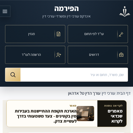
לג לתוכן הראשי
הפירמה
אינדקס עורכי דין ומשרדי עורכי דין
עו"ד לפי תחום
מגזין
דרושים
הרשמה לעו"ד
חיפוש לפי שם, משרד, תחום משפט או עיר
ורך הדין טל אדהאן
דף הבית
/
עורכי דין
/
עורך הדין טל אדהאן
לקריאה נוספת
מאמר
מאמרים
הארכת תקופת ההתיישנות בעבירות
שכדאי
מין בקטינים - צעד משמעותי בדרך
מאמרים קשורים באתר
לקרוא
לעשיית צדק.