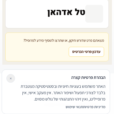
טל אדהאן
מצאתם פרט שדורש תיקון, או שתרצו להוסיף מידע לפרופיל?
עדכון פרטי הכרטיס
הבהרת פרטיות קצרה
×
עורכי דין
משרדי עורכי דין
קטגוריות
מאמרים
מילון משפטי
האתר משתמש בעוגיות חיוניות ובסטטיסטיקה מצטברת
שירותים משפטיים
דרושים
אודות
צור קשר
נגישות
פרטיות
בלבד לצורכי תפעול ושיפור האתר. אין מעקב אישי, אין
תנאי שימוש
פרופיילינג, ואין זיהוי התנהגותי של גולש מסוים.
© 2026 הפירמה. כל הזכויות שמורות.
מדיניות פרטיות
תנאי שימוש